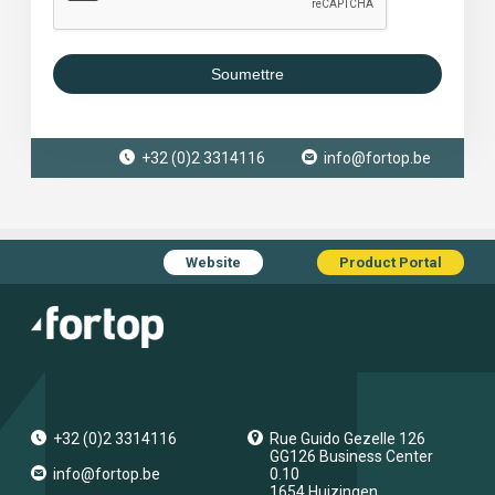
Soumettre
+32 (0)2 3314116
info@fortop.be
Website
Product Portal
+32 (0)2 3314116
Rue Guido Gezelle 126
GG126 Business Center
info@fortop.be
0.10
1654
Huizingen