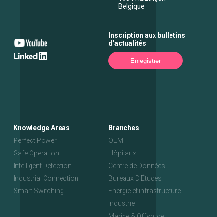
Belgique
Inscription aux bulletins
d'actualités
Enregistrer
Knowledge Areas
Branches
Perfect Power
OEM
Safe Operation
Hôpitaux
Intelligent Detection
Centre de Données
Industrial Connection
Bureaux D'Études
Smart Switching
Energie et infrastructure
Industrie
Marine & Offshore