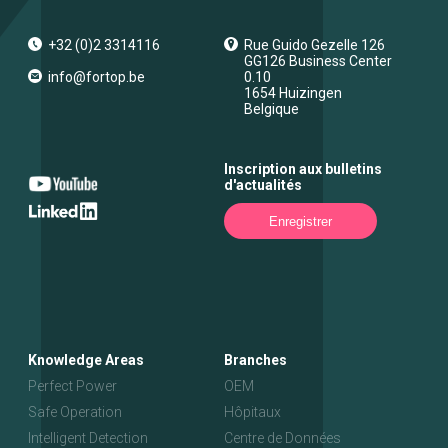
+32 (0)2 3314116
Rue Guido Gezelle 126
GG126 Business Center
info@fortop.be
0.10
1654
Huizingen
Belgique
Inscription aux bulletins
d'actualités
Enregistrer
Knowledge Areas
Branches
Perfect Power
OEM
Safe Operation
Hôpitaux
Intelligent Detection
Centre de Données