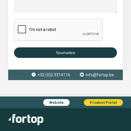
Soumettre
+32 (0)2 3314116
info@fortop.be
Website
Product Portal