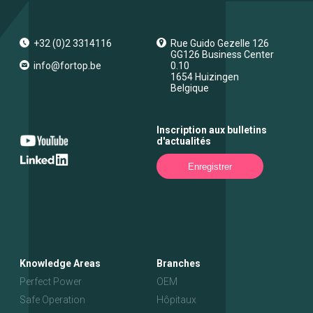
+32 (0)2 3314116
Rue Guido Gezelle 126
GG126 Business Center
info@fortop.be
0.10
1654
Huizingen
Belgique
Inscription aux bulletins
d'actualités
Enregistrer
Knowledge Areas
Branches
Perfect Power
OEM
Safe Operation
Hôpitaux