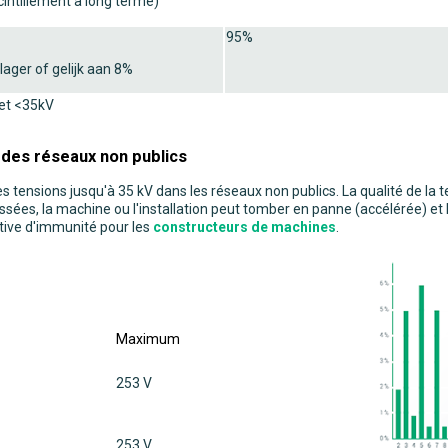
cintillement à long terme)
95%
ager of gelijk aan 8%
 et <35kV
 des réseaux non publics
es tensions jusqu'à 35 kV dans les réseaux non publics. La qualité de la
ées, la machine ou l'installation peut tomber en panne (accélérée) et les
ive d'immunité pour les
constructeurs de machines
.
Maximum
253 V
253 V