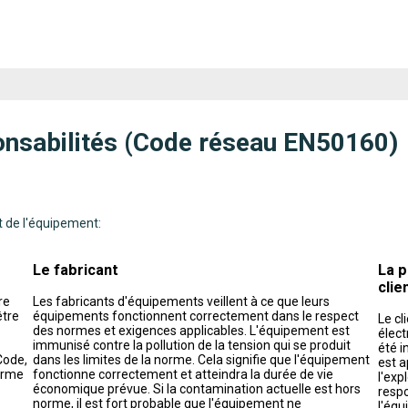
sponsabilités (Code réseau EN50160)
t de l'équipement:
Le fabricant
La p
clie
re
Les fabricants d'équipements veillent à ce que leurs
être
équipements fonctionnent correctement dans le respect
Le cl
des normes et exigences applicables. L'équipement est
élect
immunisé contre la pollution de la tension qui se produit
été i
Code,
dans les limites de la norme. Cela signifie que l'équipement
est a
orme
fonctionne correctement et atteindra la durée de vie
l'exp
économique prévue. Si la contamination actuelle est hors
respo
norme, il est fort probable que l'équipement ne
l'équ