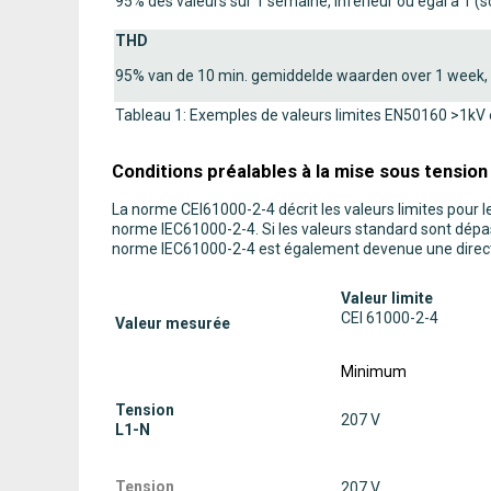
95% des valeurs sur 1 semaine, inférieur ou égal à 1 (s
THD
95% van de 10 min. gemiddelde waarden over 1 week, l
Tableau 1: Exemples de valeurs limites EN50160 >1kV
Conditions préalables à la mise sous tension
La norme CEI61000-2-4 décrit les valeurs limites pour l
norme IEC61000-2-4. Si les valeurs standard sont dépass
norme IEC61000-2-4 est également devenue une direct
Valeur limite
CEI 61000-2-4
Valeur mesurée
Minimum
Tension
207 V
L1-N
Tension
207 V