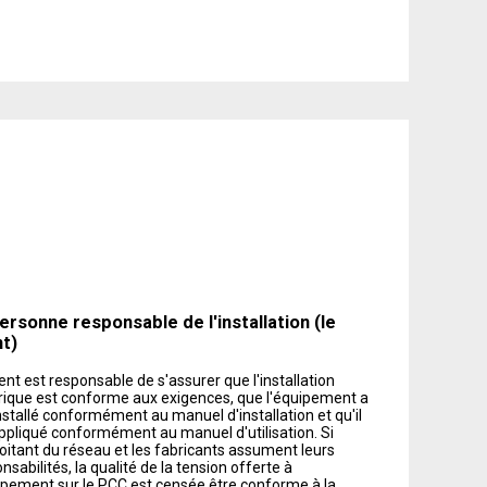
La
personne
ersonne responsable de l'installation (le
responsable
nt)
de
l'installation
ient est responsable de s'assurer que l'installation
(le
rique est conforme aux exigences, que l'équipement a
client
nstallé conformément au manuel d'installation et qu'il
ppliqué conformément au manuel d'utilisation. Si
loitant du réseau et les fabricants assument leurs
nsabilités, la qualité de la tension offerte à
ipement sur le PCC est censée être conforme à la