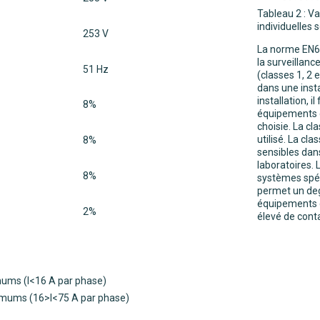
Tableau 2 : V
individuelles
253 V
La norme EN61
la surveillanc
51 Hz
(classes 1, 2
dans une insta
installation, 
8%
équipements c
choisie. La cl
utilisé. La cl
8%
sensibles dan
laboratoires. 
8%
systèmes spéci
permet un degr
équipements 
2%
élevé de cont
ums (I<16 A par phase)
mums (16>I<75 A par phase)