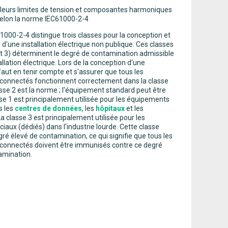
aleurs limites de tension et composantes harmoniques
 selon la norme IEC61000-2-4
000-2-4 distingue trois classes pour la conception et
e d'une installation électrique non publique. Ces classes
 et 3) déterminent le degré de contamination admissible
llation électrique. Lors de la conception d'une
il faut en tenir compte et s'assurer que tous les
onnectés fonctionnent correctement dans la classe
asse 2 est la norme ; l'équipement standard peut être
asse 1 est principalement utilisée pour les équipements
s les
centres de données
, les
hôpitaux
et les
La classe 3 est principalement utilisée pour les
aux (dédiés) dans l'industrie lourde. Cette classe
é élevé de contamination, ce qui signifie que tous les
connectés doivent être immunisés contre ce degré
amination.