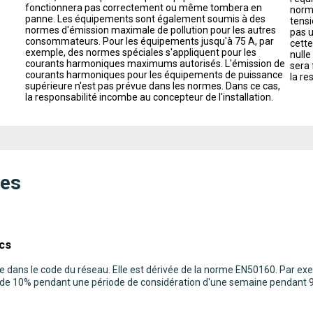
fonctionnera pas correctement ou même tombera en
nor
panne. Les équipements sont également soumis à des
tensi
normes d'émission maximale de pollution pour les autres
pas u
consommateurs. Pour les équipements jusqu'à 75 A, par
cette
exemple, des normes spéciales s'appliquent pour les
nulle
courants harmoniques maximums autorisés. L'émission de
sera 
courants harmoniques pour les équipements de puissance
la re
supérieure n'est pas prévue dans les normes. Dans ce cas,
la responsabilité incombe au concepteur de l'installation.
mes
ics
xée dans le code du réseau. Elle est dérivée de la norme EN50160. Par 
us de 10% pendant une période de considération d'une semaine pendant 9