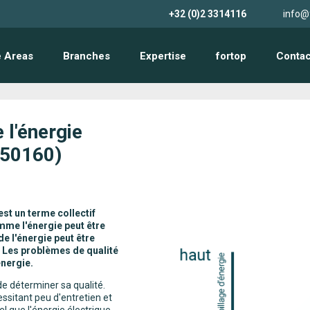
+32 (0)2 3314116
info@
 Areas
Branches
Expertise
fortop
Contac
 l'énergie
N50160)
est un terme collectif
omme l'énergie peut être
e l'énergie peut être
. Les problèmes de qualité
énergie.
de déterminer sa qualité.
ssitant peu d'entretien et
l que l'énergie électrique,