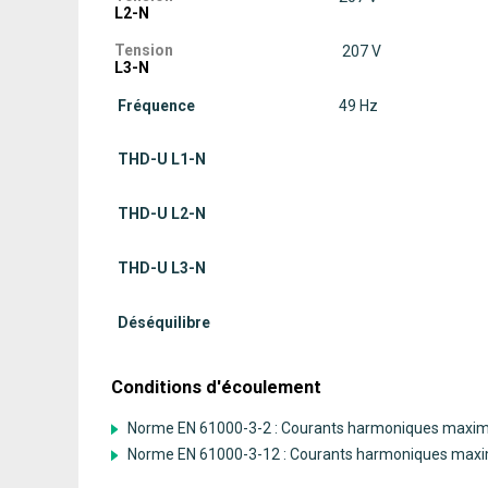
L2-N
Tension
207 V
L3-N
Fréquence
49 Hz
THD-U L1-N
THD-U L2-N
THD-U L3-N
Déséquilibre
Conditions d'écoulement
Norme EN 61000-3-2 : Courants harmoniques maxim
Norme EN 61000-3-12 : Courants harmoniques maxi