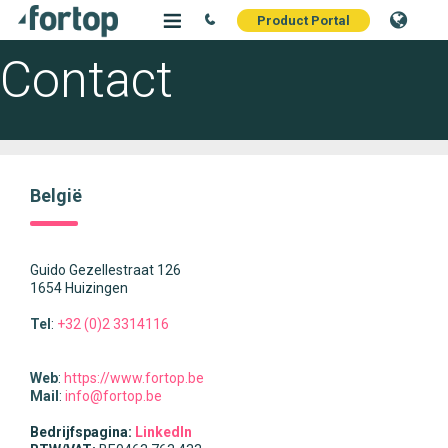
Product Portal
Contact
België
Guido Gezellestraat 126
1654
Huizingen
Tel
:
+32 (0)2 3314116
Web
:
https://www.fortop.be
Mail
:
info@fortop.be
Bedrijfspagina:
LinkedIn