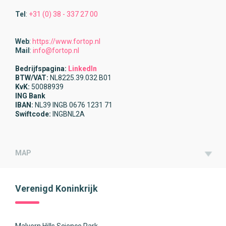
Tel
:
+31 (0) 38 - 337 27 00
Web
:
https://www.fortop.nl
Mail
:
info@fortop.nl
Bedrijfspagina:
LinkedIn
BTW/VAT:
NL8225.39.032 B01
KvK:
50088939
ING Bank
IBAN:
NL39 INGB 0676 1231 71
Swiftcode:
INGBNL2A
MAP
Verenigd Koninkrijk
Malvern Hills Science Park