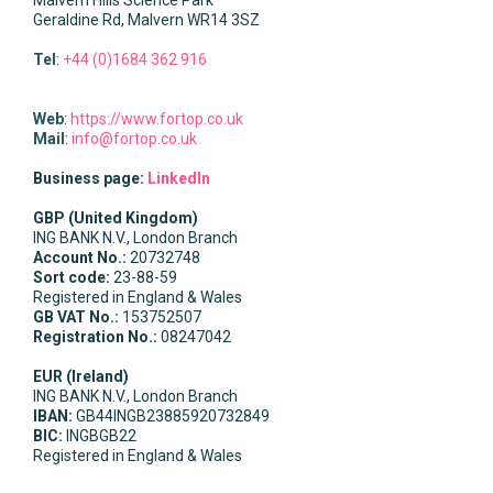
Geraldine Rd
,
Malvern
WR14 3SZ
Tel
:
+44 (0)1684 362 916
Web
:
https://www.fortop.co.uk
Mail
:
info@fortop.co.uk
Business page:
LinkedIn
GBP (United Kingdom)
ING BANK N.V., London Branch
Account No.:
20732748
Sort code:
23-88-59
Registered in England & Wales
GB VAT No.:
153752507
Registration No.:
08247042
EUR (Ireland)
ING BANK N.V., London Branch
IBAN:
GB44INGB23885920732849
BIC:
INGBGB22
Registered in England & Wales