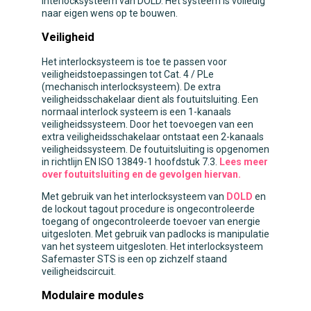
interlocksysteem van DOLD. Het systeem is volledig
naar eigen wens op te bouwen.
Veiligheid
Het interlocksysteem is toe te passen voor
veiligheidstoepassingen tot Cat. 4 / PLe
(mechanisch interlocksysteem). De extra
veiligheidsschakelaar dient als foutuitsluiting. Een
normaal interlock systeem is een 1-kanaals
veiligheidssysteem. Door het toevoegen van een
extra veiligheidsschakelaar ontstaat een 2-kanaals
veiligheidssysteem. De foutuitsluiting is opgenomen
in richtlijn EN ISO 13849-1 hoofdstuk 7.3.
Lees meer
over foutuitsluiting en de gevolgen hiervan.
Met gebruik van het interlocksysteem van
DOLD
en
de lockout tagout procedure is ongecontroleerde
toegang of ongecontroleerde toevoer van energie
uitgesloten. Met gebruik van padlocks is manipulatie
van het systeem uitgesloten. Het interlocksysteem
Safemaster STS is een op zichzelf staand
veiligheidscircuit.
Modulaire modules