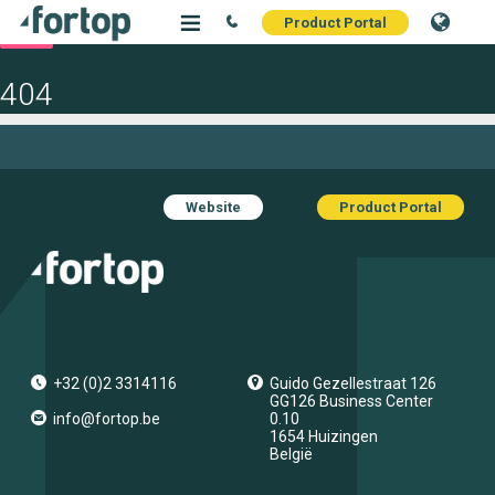
Pagina niet gevonden
Product Portal
404
De pagina die u zocht kon niet worden gevonden, klik
hier
om naar de
home page te gaan.
Website
Product Portal
+32 (0)2 3314116
Guido Gezellestraat 126
GG126 Business Center
info@fortop.be
0.10
1654
Huizingen
België