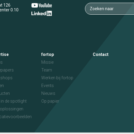
at 126
enter 0.10
rtise
fortop
Contact
es
Missie
epapers
Team
kshops
Werken bij fortop
en
Events
ucten
Nieuws
 in de spotlight
Op papier
toplossingen
catievoorbeelden