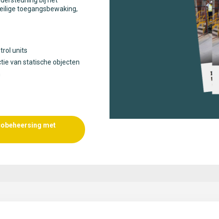
dersteuning bij het
eilige toegangsbewaking,
rol units
ctie van statische objecten
n
icobeheersing met