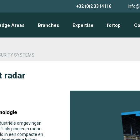
+32 (0)2 3314116
info@
edge Areas
Branches
Expertise
fortop
Co
CURITY SYSTEMS
t radar
nologie
ndustriële omgevingen
t als pionier in radar-
ld in een compacte en