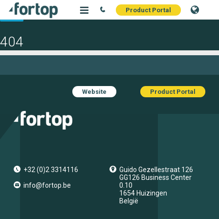
Pagina niet gevonden
Product Portal
404
De pagina die u zocht kon niet worden gevonden, klik
hier
om naar de
home page te gaan.
Website
Product Portal
+32 (0)2 3314116
Guido Gezellestraat 126
GG126 Business Center
info@fortop.be
0.10
1654
Huizingen
België