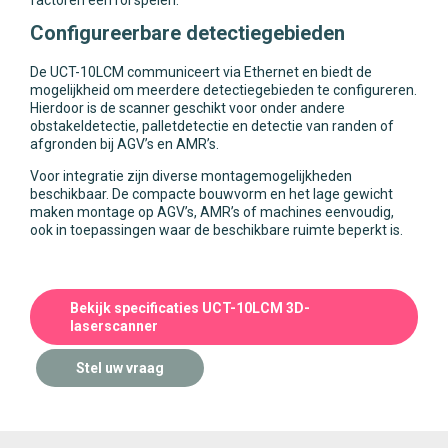
factoren een rol spelen.
Configureerbare detectiegebieden
De UCT-10LCM communiceert via Ethernet en biedt de
mogelijkheid om meerdere detectiegebieden te configureren.
Hierdoor is de scanner geschikt voor onder andere
obstakeldetectie, palletdetectie en detectie van randen of
afgronden bij AGV’s en AMR’s.
Voor integratie zijn diverse montagemogelijkheden
beschikbaar. De compacte bouwvorm en het lage gewicht
maken montage op AGV’s, AMR’s of machines eenvoudig,
ook in toepassingen waar de beschikbare ruimte beperkt is.
Bekijk specificaties UCT-10LCM 3D-
laserscanner
Stel uw vraag