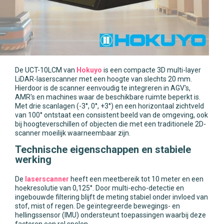
De UCT-10LCM van
Hokuyo
is een compacte 3D multi-layer
LiDAR-laserscanner met een hoogte van slechts 20 mm.
Hierdoor is de scanner eenvoudig te integreren in AGV's,
AMR's en machines waar de beschikbare ruimte beperkt is.
Met drie scanlagen (-3°, 0°, +3°) en een horizontaal zichtveld
van 100° ontstaat een consistent beeld van de omgeving, ook
bij hoogteverschillen of objecten die met een traditionele 2D-
scanner moeilijk waarneembaar zijn.
Technische eigenschappen en stabiele
werking
De
laserscanner
heeft een meetbereik tot 10 meter en een
hoekresolutie van 0,125°. Door multi-echo-detectie en
ingebouwde filtering blijft de meting stabiel onder invloed van
stof, mist of regen. De geïntegreerde bewegings- en
hellingssensor (IMU) ondersteunt toepassingen waarbij deze