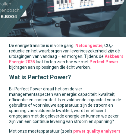
De energietransitie is in volle gang.
Netcongestie
, CO₂-
reductie en het waarborgen van leveringszekerheid zijn dé
uitdagingen van vandaag – én morgen. Tijdens de
Vakbeurs
Energie 2025
laat fortop zien hoe we met
Perfect Power
bijdragen aan oplossingen die écht werken.
Wat is Perfect Power?
Bij Perfect Power draait het om de vier
managementaspecten van energie: capaciteit, kwaliteit,
efficiëntie en continuïteit. Is er voldoende capaciteit voor de
gebruikte of voor nieuwe apparatuur, zijn de stroom en
spanning van voldoende kwaliteit, wordt er efficiënt
omgegaan met de geleverde energie en kunnen we zeker
zijn van een continue levering van stroom en spanning?
Met onze meetapparatuur (zoals
power quality analysers