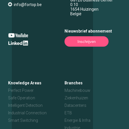
GG126 Business Center
info@fortop.be
0.10
1654
Huizingen
België
Nieuwsbrief abonnement
Inschrijven
Knowledge Areas
Branches
Perfect Power
Machinebouw
Safe Operation
Ziekenhuizen
Intelligent Detection
Datacenters
Industrial Connection
ETB
Smart Switching
Energie & Infra
Industrie