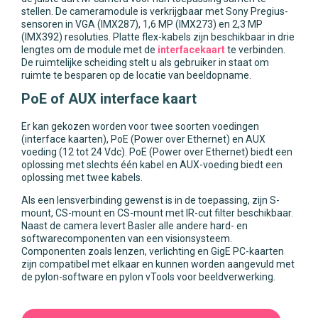
stellen. De cameramodule is verkrijgbaar met Sony Pregius-
sensoren in VGA (IMX287), 1,6 MP (IMX273) en 2,3 MP
(IMX392) resoluties. Platte flex-kabels zijn beschikbaar in drie
lengtes om de module met de
interfacekaart
te verbinden.
De ruimtelijke scheiding stelt u als gebruiker in staat om
ruimte te besparen op de locatie van beeldopname.
PoE of AUX interface kaart
Er kan gekozen worden voor twee soorten voedingen
(interface kaarten), PoE (Power over Ethernet) en AUX
voeding (12 tot 24 Vdc). PoE (Power over Ethernet) biedt een
oplossing met slechts één kabel en AUX-voeding biedt een
oplossing met twee kabels.
Als een lensverbinding gewenst is in de toepassing, zijn S-
mount, CS-mount en CS-mount met IR-cut filter beschikbaar.
Naast de camera levert Basler alle andere hard- en
softwarecomponenten van een visionsysteem.
Componenten zoals lenzen, verlichting en GigE PC-kaarten
zijn compatibel met elkaar en kunnen worden aangevuld met
de pylon-software en pylon vTools voor beeldverwerking.