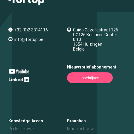
+32 (0)2 3314116
Guido Gezellestraat 126
GG126 Business Center
info@fortop.be
0.10
1654
Huizingen
België
Nieuwsbrief abonnement
Inschrijven
Knowledge Areas
Branches
Perfect Power
Machinebouw