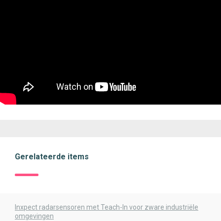
Gerelateerde items
Inxpect radarsensoren met Teach-In voor zware industriële
omgevingen