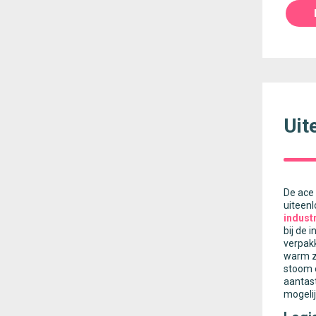
Uit
De ace 
uiteenl
indust
bij de 
verpakk
warm z
stoom e
aantas
mogelij