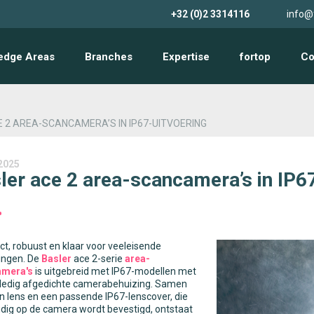
+32 (0)2 3314116
info@
edge Areas
Branches
Expertise
fortop
Co
 2 AREA-SCANCAMERA’S IN IP67-UITVOERING
2025
ler ace 2 area-scancamera’s in IP6
, robuust en klaar voor veeleisende
ngen. De
Basler
ace 2-serie
area-
amera's
is uitgebreid met IP67-modellen met
lledig afgedichte camerabehuizing. Samen
 lens en een passende IP67-lenscover, die
dig op de camera wordt bevestigd, ontstaat