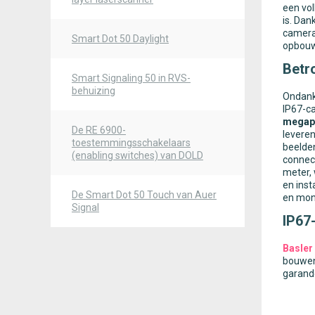
een vol
is. Dan
camera’
Smart Dot 50 Daylight
opbouw 
Betr
Smart Signaling 50 in RVS-
behuizing
Ondank
IP67-ca
megapi
De RE 6900-
levere
toestemmingsschakelaars
beelde
(enabling switches) van DOLD
connec
meter, 
en inst
De Smart Dot 50 Touch van Auer
en mono
Signal
IP67
Basler
bouwen
garand