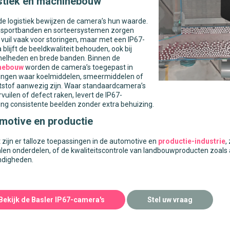
stiek en machinebouw
de logistiek bewijzen de camera’s hun waarde.
nsportbanden en sorteersystemen zorgen
 vuil vaak voor storingen, maar met een IP67-
blijft de beeldkwaliteit behouden, ook bij
nelheden en brede banden. Binnen de
nebouw
worden de camera’s toegepast in
ngen waar koelmiddelen, smeermiddelen of
stof aanwezig zijn. Waar standaardcamera’s
rvuilen of defect raken, levert de IP67-
ing consistente beelden zonder extra behuizing.
motive en productie
t zijn er talloze toepassingen in de automotive en
productie-industrie
,
len onderdelen, of de kwaliteitscontrole van landbouwproducten zoals 
digheden.
Bekijk de Basler IP67-camera's
Stel uw vraag