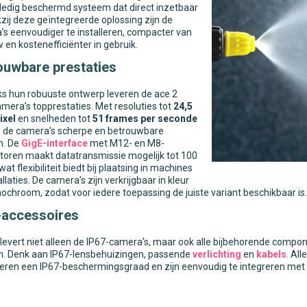
ledig beschermd systeem dat direct inzetbaar
kzij deze geïntegreerde oplossing zijn de
s eenvoudiger te installeren, compacter van
en kostenefficiënter in gebruik.
ouwbare prestaties
s hun robuuste ontwerp leveren de ace 2
mera’s topprestaties. Met resoluties tot
24,5
xel
en snelheden tot
51 frames per seconde
n de camera's scherpe en betrouwbare
n. De
GigE-interface
met M12- en M8-
toren maakt datatransmissie mogelijk tot 100
wat flexibiliteit biedt bij plaatsing in machines
allaties. De camera’s zijn verkrijgbaar in kleur
chroom, zodat voor iedere toepassing de juiste variant beschikbaar is.
-accessoires
levert niet alleen de IP67-camera’s, maar ook alle bijbehorende compo
. Denk aan IP67-lensbehuizingen, passende
verlichting
en
kabels
. Al
eren een IP67-beschermingsgraad en zijn eenvoudig te integreren met 