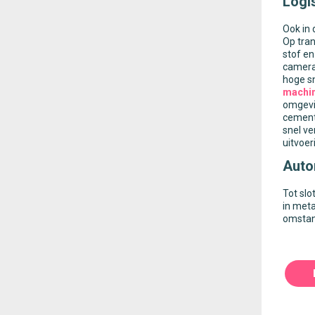
Logi
Ook in 
Op tra
stof en
camera 
hoge s
machi
omgevi
cement
snel ve
uitvoer
Auto
Tot slo
in meta
omstan