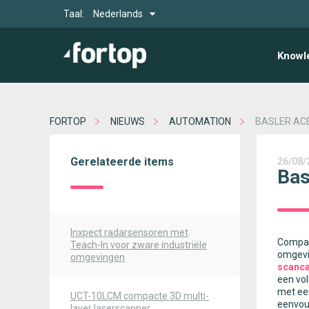
Taal:
Nederlands
Knowl
FORTOP
NIEUWS
AUTOMATION
BASLER ACE
Gerelateerde items
26/08/
Bas
Inxpect radarsensoren met
Compact
Teach-In voor zware industriële
omgevi
omgevingen
scanc
een vo
met een
UCT-10LCM compacte 3D multi-
eenvou
layer laserscanner