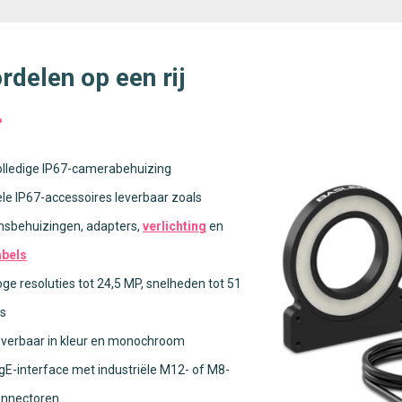
rdelen op een rij
lledige IP67-camerabehuizing
le IP67-accessoires leverbaar zoals
nsbehuizingen, adapters,
verlichting
en
abels
ge resoluties tot 24,5 MP, snelheden tot 51
s
verbaar in kleur en monochroom
gE-interface met industriële M12- of M8-
onnectoren