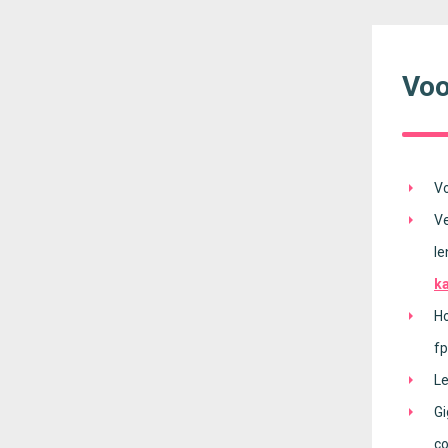
Voo
Vo
Ve
le
k
Ho
fp
Le
Gi
c