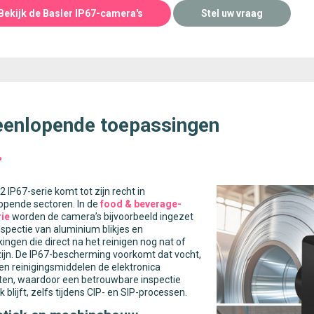
Bekijk de Basler IP67-camera's
Stel uw vraag
eenlopende toepassingen
2 IP67-serie komt tot zijn recht in
opende sectoren. In de
food & beverage-
rie
worden de camera’s bijvoorbeeld ingezet
inspectie van aluminium blikjes en
ingen die direct na het reinigen nog nat of
ijn. De IP67-bescherming voorkomt dat vocht,
n reinigingsmiddelen de elektronica
ten, waardoor een betrouwbare inspectie
k blijft, zelfs tijdens CIP- en SIP-processen.