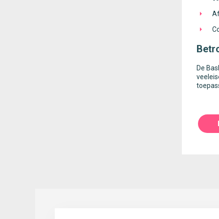
Af
Co
Betr
De Basl
veelei
toepas