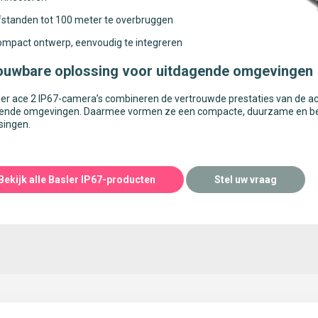
standen tot 100 meter te overbruggen
mpact ontwerp, eenvoudig te integreren
ouwbare oplossing voor uitdagende omgevingen
er ace 2 IP67-camera’s combineren de vertrouwde prestaties van de ac
sende omgevingen. Daarmee vormen ze een compacte, duurzame en bet
singen.
Bekijk alle Basler IP67-producten
Stel uw vraag