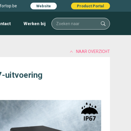
fortop.be
Website
Product Portal
ntact
Werken bij
NAAR OVERZICHT
7-uitvoering