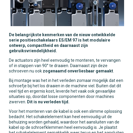
De belangrijkste kenmerken van de nieuw ontwikkelde
serie positieschakelaars ES/EM 97 is het modulaire
ontwerp, compactheid en daarnaast zijn
gebruiksvriendelijkheid.
De actuators zijn heel eenvoudig te monteren, te vervangen
of in stappen van 90° te draaien. Daarnaast zijn deze
schroeven nu ook
zogenaamd onverliesbaar gemaakt
.
Bij montage was het in het verleden zomaar mogelijk dat een
schroefje bij het los draaien in de machine viel. Buiten dat dit
veel tijd en ergernis kost, leverde het vaak ook gevaarlijke
situaties op, doordat losse componenten door machines
zwerven.
Dit is nu verleden tijd.
Voor het monteren van de kabel is ook een slimme oplossing
bedacht. Het schakelelement kan heel eenvoudig uit de
behuizing worden gehaald, waardoor het aansluiten van de
kabel op de schroefklemmen heel eenvoudig is. Je plaatst
het schakelelement gemakkelijk weer terug en het aansluiten