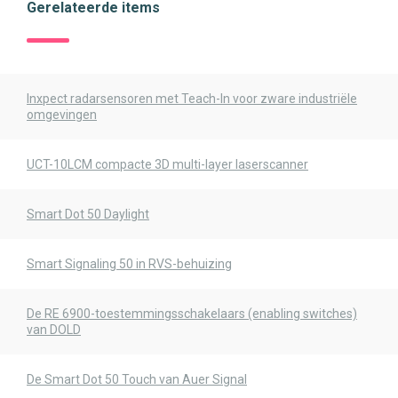
Gerelateerde items
Inxpect radarsensoren met Teach-In voor zware industriële
omgevingen
UCT-10LCM compacte 3D multi-layer laserscanner
Smart Dot 50 Daylight
Smart Signaling 50 in RVS-behuizing
De RE 6900-toestemmingsschakelaars (enabling switches)
van DOLD
De Smart Dot 50 Touch van Auer Signal