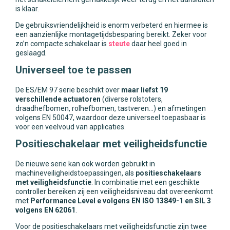
is klaar.
De gebruiksvriendelijkheid is enorm verbeterd en hiermee is
een aanzienlijke montagetijdsbesparing bereikt. Zeker voor
zo’n compacte schakelaar is
steute
daar heel goed in
geslaagd.
Universeel toe te passen
De ES/EM 97 serie beschikt over
maar liefst 19
verschillende actuatoren
(diverse rolstoters,
draadhefbomen, rolhefbomen, tastveren...) en afmetingen
volgens EN 50047, waardoor deze universeel toepasbaar is
voor een veelvoud van applicaties.
Positieschakelaar met veiligheidsfunctie
De nieuwe serie kan ook worden gebruikt in
machineveiligheidstoepassingen, als
positieschakelaars
met veiligheidsfunctie
. In combinatie met een geschikte
controller bereiken zij een veiligheidsniveau dat overeenkomt
met
Performance Level e volgens EN ISO 13849-1 en SIL 3
volgens EN 62061
.
Voor de positieschakelaars met veiligheidsfunctie zijn twee