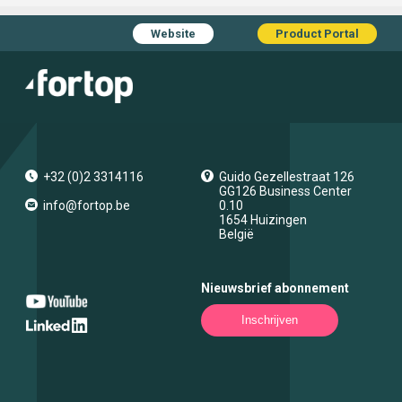
Website
Product Portal
+32 (0)2 3314116
Guido Gezellestraat 126
GG126 Business Center
info@fortop.be
0.10
1654
Huizingen
België
Nieuwsbrief abonnement
Inschrijven