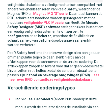
veiligheidsschakelaar is volledig mechanisch compatibel met
andere veiligheidssensoren van ReeR Safety, waaronder de
Magnus RFID en
Magnus MG "S" serie
. Daarnaast kunnen de
RFID-schakelaars naadloos worden geïntegreerd met de
modulaire
veiligheids-PLC Mosaic
van ReeR. De
Mosaic
Safety Designer (MSD) software
stelt gebruikers in staat om
eenvoudig veiligheidssystemen te
ontwerpen
, te
configureren
en te
beheren
, waardoor de flexibiliteit en
schaalbaarheid van veiligheidsoplossingen aanzienlijk
worden verbeterd.
ReeR Safety heeft met het nieuwe design alles aan gedaan
om manipulatie tegen te gaan. Denk hierbij aan de
afdekkappen voor de schroeven en de unieke codering. De
afdekkappen zorgen er tevens voor dat er geen voedselrestel
blijven zitten in de holtes, zodat de sensoren ideaal toe te
passen zijn in
food en beverage omgevingen (IP69)
.
Lees
meer over RFID contactloze veiligheidsschakelaars.
Verschillende coderingstypes
Individueel Gecodeerd
(alleen Plus-model): In deze
modus wordt de actuator tijdens de installatie via een