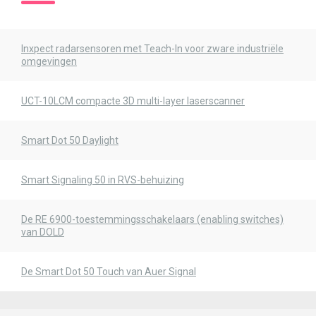
Inxpect radarsensoren met Teach-In voor zware industriële
omgevingen
UCT-10LCM compacte 3D multi-layer laserscanner
Smart Dot 50 Daylight
Smart Signaling 50 in RVS-behuizing
De RE 6900-toestemmingsschakelaars (enabling switches)
van DOLD
De Smart Dot 50 Touch van Auer Signal