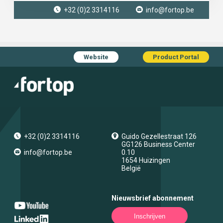
+32 (0)2 3314116
info@fortop.be
Website
Product Portal
+32 (0)2 3314116
Guido Gezellestraat 126
GG126 Business Center
info@fortop.be
0.10
1654
Huizingen
België
Nieuwsbrief abonnement
Inschrijven