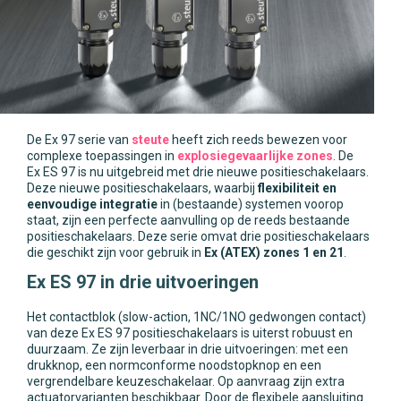
De Ex 97 serie van
steute
heeft zich reeds bewezen voor
complexe toepassingen in
explosiegevaarlijke zones
. De
Ex ES 97 is nu uitgebreid met drie nieuwe positieschakelaars.
Deze nieuwe positieschakelaars, waarbij
flexibiliteit en
eenvoudige integratie
in (bestaande) systemen voorop
staat, zijn een perfecte aanvulling op de reeds bestaande
positieschakelaars. Deze serie omvat drie positieschakelaars
die geschikt zijn voor gebruik in
Ex (ATEX) zones 1 en 21
.
Ex ES 97 in drie uitvoeringen
Het contactblok (slow-action, 1NC/1NO gedwongen contact)
van deze Ex ES 97 positieschakelaars is uiterst robuust en
duurzaam. Ze zijn leverbaar in drie uitvoeringen: met een
drukknop, een normconforme noodstopknop en een
vergrendelbare keuzeschakelaar. Op aanvraag zijn extra
actuatorvarianten beschikbaar. Door de flexibele aansluiting