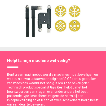
Help! Is mijn machine wel veilig?
Bent u een machinebouwer die machines moet beveiligen en
weet u niet wat u daarvoor nodig heeft? Of bent u gebruiker
van machines waarbij het nodig is om ze te beveiligen?
Technisch product specialist
Gijs Korf
helpt u met het
beantwoorden van vragen over onder andere het best
passende type lichtscherm volgens de norm bij een
inloopbeveiliging en of u één of twee schakelaars nodig heeft
om een deur te bewaken.