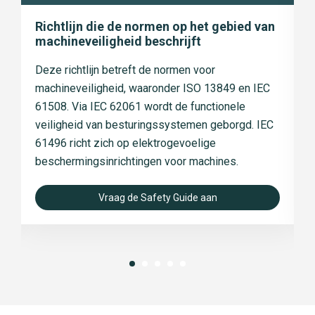
Richtlijn die de normen op het gebied van
K
machineveiligheid beschrijft
m
Deze richtlijn betreft de normen voor
H
machineveiligheid, waaronder ISO 13849 en IEC
k
61508. Via IEC 62061 wordt de functionele
i
veiligheid van besturingssystemen geborgd. IEC
s
61496 richt zich op elektrogevoelige
v
beschermingsinrichtingen voor machines.
s
Vraag de Safety Guide aan