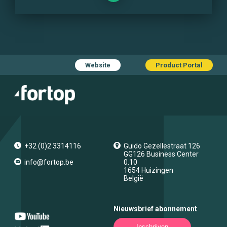
Website
Product Portal
+32 (0)2 3314116
Guido Gezellestraat 126
GG126 Business Center
info@fortop.be
0.10
1654
Huizingen
België
Nieuwsbrief abonnement
Inschrijven